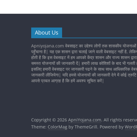
About Us
Apniyojana.com वेबसाइट का उद्देश्य लोगों तक शासकीय योजनाओं
पहुँचाना है| यह एक शासन द्वारा चलाई जाने वाली वेबसाइट नहीं है, लेकि
होती है कि इस वेबसाइट में हम आपको केंद्र शासन और राज्य शासन द्वार
समस्त योजनायों की जानकारी दें| हमारी लाख कोशिशों के बाद भी गलती ह
इसलिए हमारी वेबसाइट पर जानकारी पढने के साथ साथ आधिकारिक वेबस
जानकारी लीजियेगा| यदि हमसे योजनायों की जानकारी देने में कोई त्रुटि 
आपसे प्रबल आग्रह है कि हमें अवश्य सूचित करें|
Copyright © 2026
ApniYojana.com
. All rights reserv
Theme:
ColorMag
by ThemeGrill. Powered by
WordP