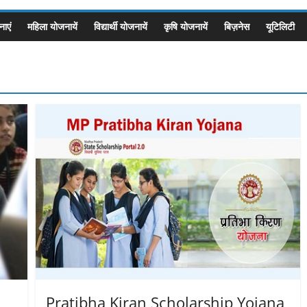
ाएं
महिला योजनायें
विद्यार्थी योजनायें
कृषि योजनायें
बिज़नेस
यूटिलिटी
Pratibha Kiran Scholarship Yojana