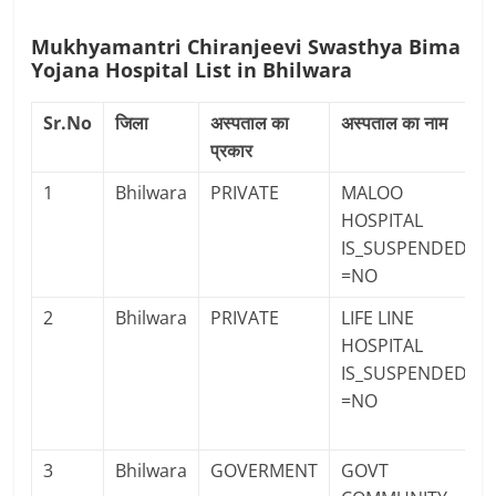
Mukhyamantri Chiranjeevi Swasthya Bima
Yojana Hospital List in Bhilwara
Sr.No
जिला
अस्पताल का
अस्पताल का नाम
प्रकार
1
Bhilwara
PRIVATE
MALOO
HOSPITAL
IS_SUSPENDED
=NO
2
Bhilwara
PRIVATE
LIFE LINE
HOSPITAL
IS_SUSPENDED
=NO
3
Bhilwara
GOVERMENT
GOVT