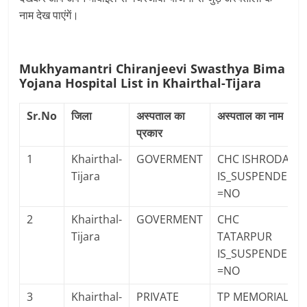
नाम देख पाएंगें।
Mukhyamantri Chiranjeevi Swasthya Bima
Yojana Hospital List in Khairthal-Tijara
Sr.No
जिला
अस्पताल का
अस्पताल का नाम
प्रकार
1
Khairthal-
GOVERMENT
CHC ISHRODA
Tijara
IS_SUSPENDED
=NO
2
Khairthal-
GOVERMENT
CHC
Tijara
TATARPUR
IS_SUSPENDED
=NO
3
Khairthal-
PRIVATE
TP MEMORIAL