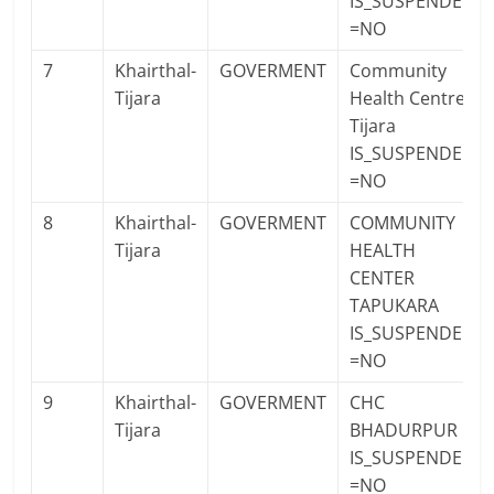
IS_SUSPENDED
=NO
7
Khairthal-
GOVERMENT
Community
Tijara
Health Centre
Tijara
IS_SUSPENDED
=NO
8
Khairthal-
GOVERMENT
COMMUNITY
Tijara
HEALTH
CENTER
TAPUKARA
IS_SUSPENDED
=NO
9
Khairthal-
GOVERMENT
CHC
Tijara
BHADURPUR
IS_SUSPENDED
=NO