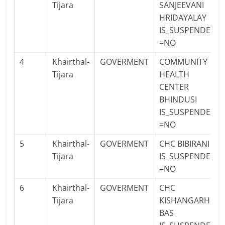
Tijara
SANJEEVANI
HRIDAYALAY
IS_SUSPENDED
=NO
4
Khairthal-
GOVERMENT
COMMUNITY
Tijara
HEALTH
CENTER
BHINDUSI
IS_SUSPENDED
=NO
5
Khairthal-
GOVERMENT
CHC BIBIRANI
Tijara
IS_SUSPENDED
=NO
6
Khairthal-
GOVERMENT
CHC
Tijara
KISHANGARH
BAS