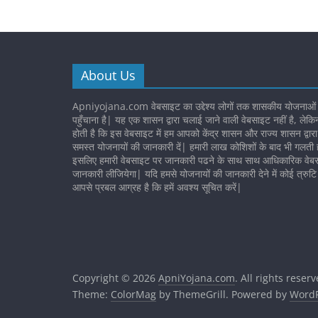
About Us
Apniyojana.com वेबसाइट का उद्देश्य लोगों तक शासकीय योजनाओं
पहुँचाना है| यह एक शासन द्वारा चलाई जाने वाली वेबसाइट नहीं है, लेकि
होती है कि इस वेबसाइट में हम आपको केंद्र शासन और राज्य शासन द्वार
समस्त योजनायों की जानकारी दें| हमारी लाख कोशिशों के बाद भी गलती ह
इसलिए हमारी वेबसाइट पर जानकारी पढने के साथ साथ आधिकारिक वेबस
जानकारी लीजियेगा| यदि हमसे योजनायों की जानकारी देने में कोई त्रुटि 
आपसे प्रबल आग्रह है कि हमें अवश्य सूचित करें|
Copyright © 2026
ApniYojana.com
. All rights reserv
Theme:
ColorMag
by ThemeGrill. Powered by
WordP