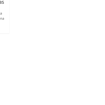
as
ta
ana