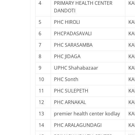
4
PRIMARY HEALTH CENTER
KA
DANDOTI
5
PHC HIROLI
KA
6
PHCPADASAVALI
KA
7
PHC SARASAMBA
KA
8
PHC JIDAGA
KA
9
UPHC Shahabazaar
KA
10
PHC Sonth
KA
11
PHC SULEPETH
KA
12
PHC ARNAKAL
KA
13
premier health center kodlay
KA
14
PHC ARALAGUNDAGI
KA