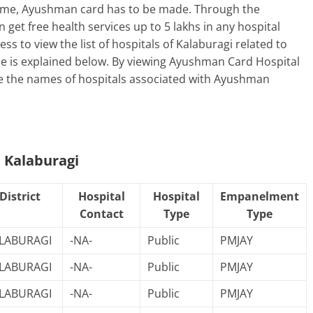
scheme, Ayushman card has to be made. Through the
get free health services up to 5 lakhs in any hospital
 to view the list of hospitals of Kalaburagi related to
 is explained below. By viewing Ayushman Card Hospital
 see the names of hospitals associated with Ayushman
 Kalaburagi
District
Hospital
Hospital
Empanelment
Contact
Type
Type
LABURAGI
-NA-
Public
PMJAY
LABURAGI
-NA-
Public
PMJAY
LABURAGI
-NA-
Public
PMJAY