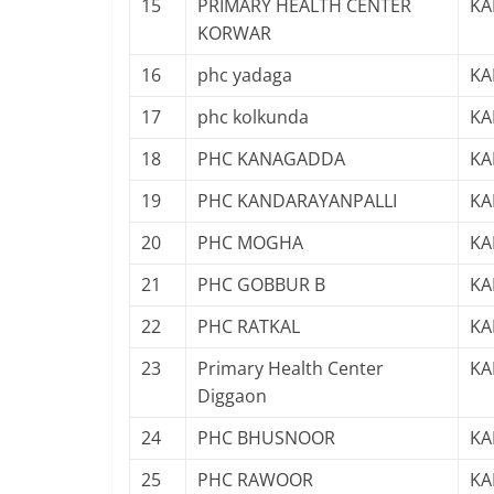
15
PRIMARY HEALTH CENTER
KA
KORWAR
16
phc yadaga
KA
17
phc kolkunda
KA
18
PHC KANAGADDA
KA
19
PHC KANDARAYANPALLI
KA
20
PHC MOGHA
KA
21
PHC GOBBUR B
KA
22
PHC RATKAL
KA
23
Primary Health Center
KA
Diggaon
24
PHC BHUSNOOR
KA
25
PHC RAWOOR
KA