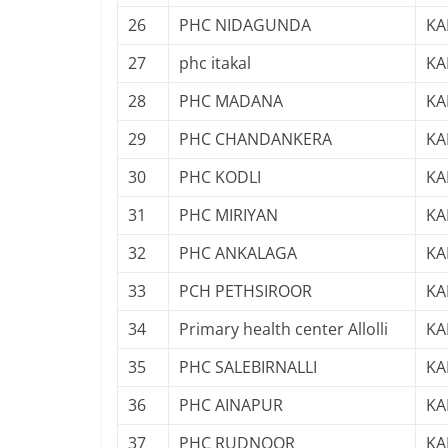
26
PHC NIDAGUNDA
KA
27
phc itakal
KA
28
PHC MADANA
KA
29
PHC CHANDANKERA
KA
30
PHC KODLI
KA
31
PHC MIRIYAN
KA
32
PHC ANKALAGA
KA
33
PCH PETHSIROOR
KA
34
Primary health center Allolli
KA
35
PHC SALEBIRNALLI
KA
36
PHC AINAPUR
KA
37
PHC RUDNOOR
KA