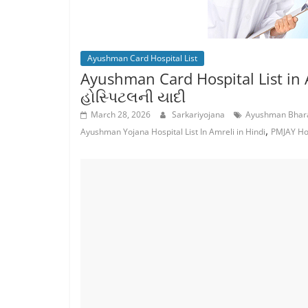
Ayushman Card Hospital List
Ayushman Card Hospital List in A
હોસ્પિટલની યાદી
March 28, 2026
Sarkariyojana
Ayushman Bharat
,
Ayushman Yojana Hospital List In Amreli in Hindi
PMJAY Hos