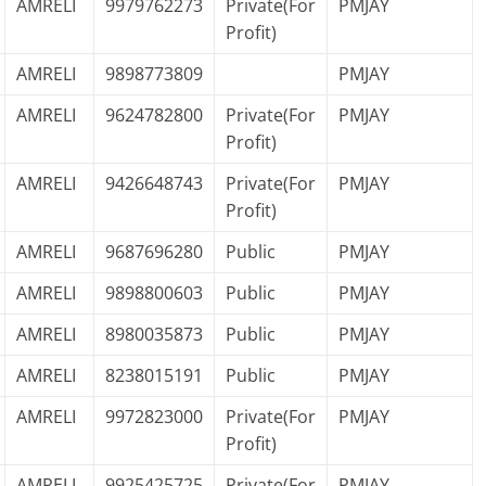
AMRELI
9979762273
Private(For
PMJAY
Profit)
AMRELI
9898773809
PMJAY
AMRELI
9624782800
Private(For
PMJAY
Profit)
AMRELI
9426648743
Private(For
PMJAY
Profit)
AMRELI
9687696280
Public
PMJAY
AMRELI
9898800603
Public
PMJAY
AMRELI
8980035873
Public
PMJAY
AMRELI
8238015191
Public
PMJAY
AMRELI
9972823000
Private(For
PMJAY
Profit)
AMRELI
9925425725
Private(For
PMJAY