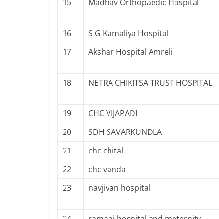
15
Madhav Orthopaedic Hospital
16
S G Kamaliya Hospital
17
Akshar Hospital Amreli
18
NETRA CHIKITSA TRUST HOSPITAL
19
CHC VIJAPADI
20
SDH SAVARKUNDLA
21
chc chital
22
chc vanda
23
navjivan hospital
24
ramani hospital and meternity