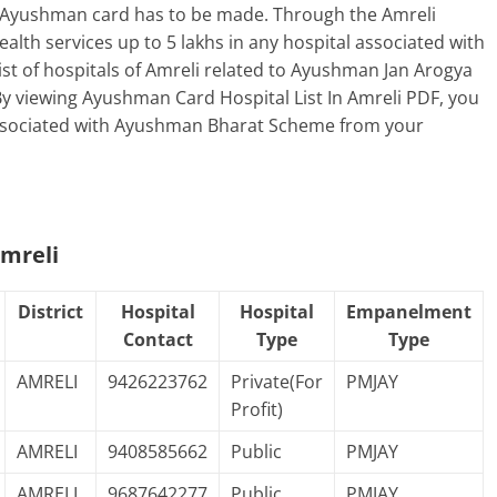
me, Ayushman card has to be made. Through the Amreli
alth services up to 5 lakhs in any hospital associated with
st of hospitals of Amreli related to Ayushman Jan Arogya
By viewing Ayushman Card Hospital List In Amreli PDF, you
 associated with Ayushman Bharat Scheme from your
Amreli
District
Hospital
Hospital
Empanelment
Contact
Type
Type
AMRELI
9426223762
Private(For
PMJAY
Profit)
AMRELI
9408585662
Public
PMJAY
AMRELI
9687642277
Public
PMJAY