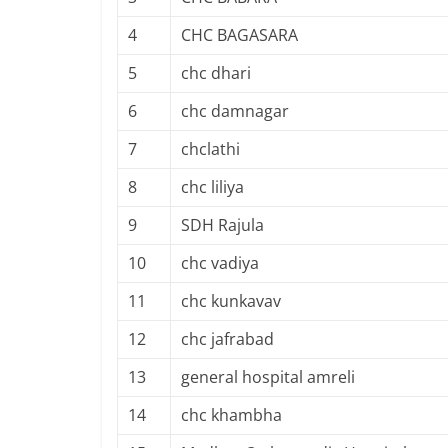
4
CHC BAGASARA
5
chc dhari
6
chc damnagar
7
chclathi
8
chc liliya
9
SDH Rajula
10
chc vadiya
11
chc kunkavav
12
chc jafrabad
13
general hospital amreli
14
chc khambha