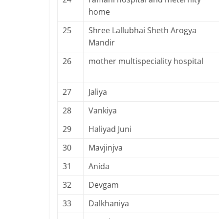
home
25
Shree Lallubhai Sheth Arogya
Mandir
26
mother multispeciality hospital
27
Jaliya
28
Vankiya
29
Haliyad Juni
30
Mavjinjva
31
Anida
32
Devgam
33
Dalkhaniya