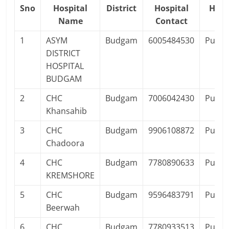
Sno
Hospital
District
Hospital
Hosp
Name
Contact
Ty
1
ASYM
Budgam
6005484530
Public
DISTRICT
HOSPITAL
BUDGAM
2
CHC
Budgam
7006042430
Public
Khansahib
3
CHC
Budgam
9906108872
Public
Chadoora
4
CHC
Budgam
7780890633
Public
KREMSHORE
5
CHC
Budgam
9596483791
Public
Beerwah
6
CHC
Budgam
7780933513
Public