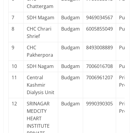
Chattergam
7
SDH Magam
Budgam
9469034567
Public
8
CHC Chrari
Budgam
6005855049
Public
Shrief
9
CHC
Budgam
8493008889
Public
Pakherpora
10
SDH Nagam
Budgam
7006016708
Public
11
Central
Budgam
7006961207
Privat
Kashmir
Profit
Dialysis Unit
12
SRINAGAR
Budgam
9990390305
Privat
MEDCITY
Profit
HEART
INSTITUTE