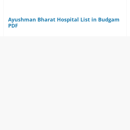
Ayushman Bharat Ho
s
pital List in Budgam
PDF