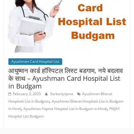
Ayushman Card Hospital List
आयुष्मान कार्ड हॉस्पिटल लिस्ट बडगाम, नये बदलाव
के साथ – Ayushman Card Hospital List
in Budgam
February 3, 2025
Sarkariyojana
Ayushman Bharat
,
Hospitals List in Budgam
Ayushman Bharat Hospitals List in Budgam
,
,
In Hindi
Ayushman Yojana Hospital List In Budgam in Hindi
PMJAY
Hospital List Budgam