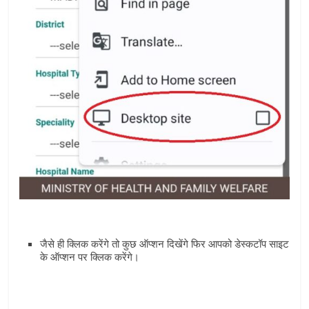
जैसे ही क्लिक करेंगे तो कुछ ऑप्‍शन दिखेंगे फिर आपको डेस्‍कटॉप साइट
के ऑप्‍शन पर क्लिक करेंगे।