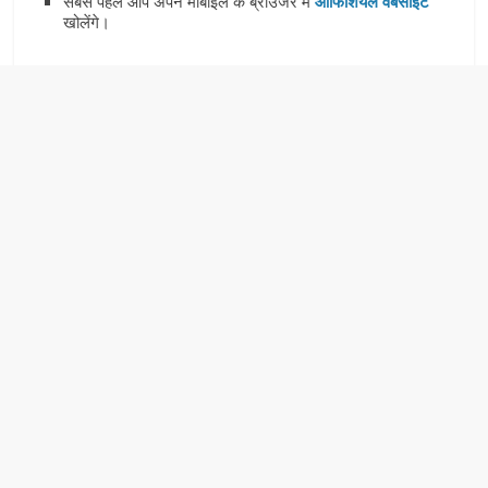
सबसे पहले आप अपने मोबाइल के ब्राउजर में
ऑफिशियल वेबसाइट
खोलेंगे।