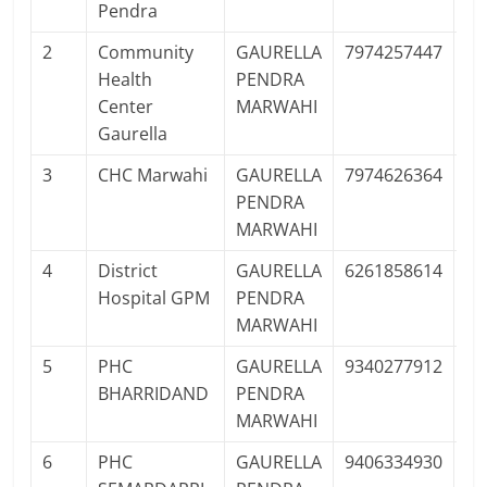
Pendra
2
Community
GAURELLA
7974257447
Pu
Health
PENDRA
Center
MARWAHI
Gaurella
3
CHC Marwahi
GAURELLA
7974626364
Pu
PENDRA
MARWAHI
4
District
GAURELLA
6261858614
Pu
Hospital GPM
PENDRA
MARWAHI
5
PHC
GAURELLA
9340277912
Pu
BHARRIDAND
PENDRA
MARWAHI
6
PHC
GAURELLA
9406334930
Pu