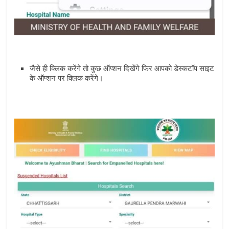
जैसे ही क्लिक करेंगे तो कुछ ऑप्‍शन दिखेंगे फिर आपको डेस्‍कटॉप साइट
के ऑप्‍शन पर क्लिक करेंगे।