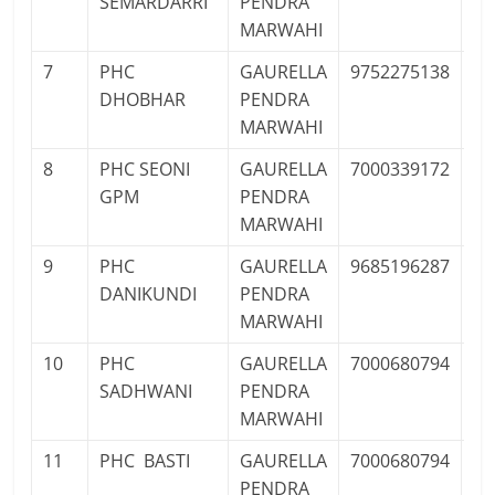
SEMARDARRI
PENDRA
MARWAHI
7
PHC
GAURELLA
9752275138
Pu
DHOBHAR
PENDRA
MARWAHI
8
PHC SEONI
GAURELLA
7000339172
Pu
GPM
PENDRA
MARWAHI
9
PHC
GAURELLA
9685196287
Pu
DANIKUNDI
PENDRA
MARWAHI
10
PHC
GAURELLA
7000680794
Pu
SADHWANI
PENDRA
MARWAHI
11
PHC BASTI
GAURELLA
7000680794
Pu
PENDRA