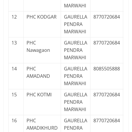
MARWAHI
12
PHC KODGAR
GAURELLA
8770720684
Pu
PENDRA
MARWAHI
13
PHC
GAURELLA
8770720684
Pu
Nawagaon
PENDRA
MARWAHI
14
PHC
GAURELLA
8085505888
Pu
AMADAND
PENDRA
MARWAHI
15
PHC KOTMI
GAURELLA
8770720684
Pu
PENDRA
MARWAHI
16
PHC
GAURELLA
8770720684
Pu
AMADIKHURD
PENDRA