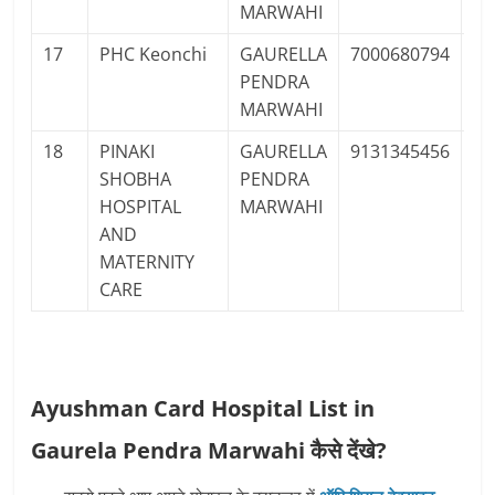
MARWAHI
17
PHC Keonchi
GAURELLA
7000680794
Pu
PENDRA
MARWAHI
18
PINAKI
GAURELLA
9131345456
Pr
SHOBHA
PENDRA
Pr
HOSPITAL
MARWAHI
AND
MATERNITY
CARE
Ayushman Card Hospital List in
Gaurela Pendra Marwahi कैसे देंखे?