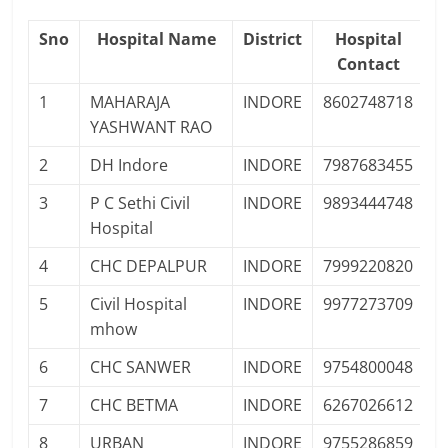
Sno
Hospital Name
District
Hospital
Contact
1
MAHARAJA
INDORE
8602748718
P
YASHWANT RAO
2
DH Indore
INDORE
7987683455
P
3
P C Sethi Civil
INDORE
9893444748
P
Hospital
4
CHC DEPALPUR
INDORE
7999220820
P
5
Civil Hospital
INDORE
9977273709
P
mhow
6
CHC SANWER
INDORE
9754800048
P
7
CHC BETMA
INDORE
6267026612
P
8
URBAN
INDORE
9755286859
P