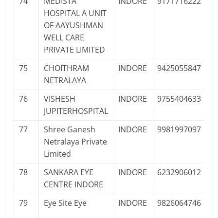
74
MEDISTA
INDORE
9171716222
P
HOSPITAL A UNIT
F
OF AAYUSHMAN
WELL CARE
PRIVATE LIMITED
75
CHOITHRAM
INDORE
9425055847
P
NETRALAYA
Pr
76
VISHESH
INDORE
9755404633
P
JUPITERHOSPITAL
Pr
77
Shree Ganesh
INDORE
9981997097
P
Netralaya Private
Pr
Limited
78
SANKARA EYE
INDORE
6232906012
P
CENTRE INDORE
F
79
Eye Site Eye
INDORE
9826064746
P
Pr