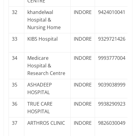
CENTRE
F
32
khandelwal
INDORE
9424010041
P
Hospital &
Pr
Nursing Home
33
KIBS Hospital
INDORE
9329721426
P
Pr
34
Medicare
INDORE
9993777004
P
Hospital &
Pr
Research Centre
35
ASHADEEP
INDORE
9039038999
P
HOSPITAL
F
36
TRUE CARE
INDORE
9938290923
P
HOSPITAL
Pr
37
ARTHROS CLINIC
INDORE
9826030049
P
Pr