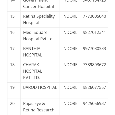
14
Government
INDORE
9407134725
P
Cancer Hospital
15
Retina Speciality
INDORE
7773005040
P
Hospital
Pr
16
Medi Square
INDORE
9827012341
P
Hospital Pvt ltd
Pr
17
BANTHIA
INDORE
9977030333
P
HOSPITAL
Pr
18
CHARAK
INDORE
7389893672
P
HOSPITAL
Pr
PVT.LTD.
19
BAROD HOSPITAL
INDORE
9826077557
P
Pr
20
Rajas Eye &
INDORE
9425056937
P
Retina Research
Pr