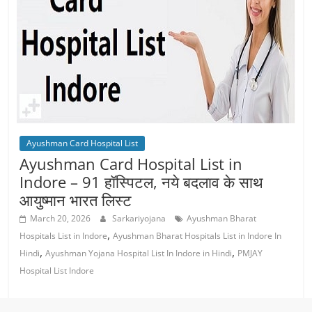
Ayushman Card Hospital List
Ayushman Card Hospital List in
Indore – 91 हॉस्पिटल, नये बदलाव के साथ
आयुष्‍मान भारत लिस्ट
March 20, 2026
Sarkariyojana
Ayushman Bharat
,
Hospitals List in Indore
Ayushman Bharat Hospitals List in Indore In
,
,
Hindi
Ayushman Yojana Hospital List In Indore in Hindi
PMJAY
Hospital List Indore