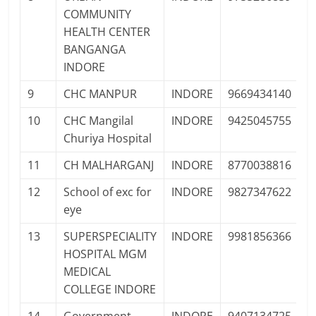
COMMUNITY
HEALTH CENTER
BANGANGA
INDORE
9
CHC MANPUR
INDORE
9669434140
P
10
CHC Mangilal
INDORE
9425045755
P
Churiya Hospital
11
CH MALHARGANJ
INDORE
8770038816
P
12
School of exc for
INDORE
9827347622
P
eye
13
SUPERSPECIALITY
INDORE
9981856366
P
HOSPITAL MGM
MEDICAL
COLLEGE INDORE