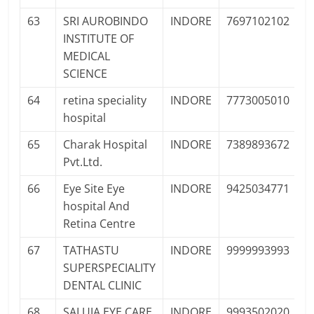
63
SRI AUROBINDO
INDORE
7697102102
P
INSTITUTE OF
Pr
MEDICAL
SCIENCE
64
retina speciality
INDORE
7773005010
P
hospital
Pr
65
Charak Hospital
INDORE
7389893672
P
Pvt.Ltd.
Pr
66
Eye Site Eye
INDORE
9425034771
P
hospital And
Pr
Retina Centre
67
TATHASTU
INDORE
9999993993
SUPERSPECIALITY
DENTAL CLINIC
68
SALUJA EYE CARE
INDORE
9993502020
P