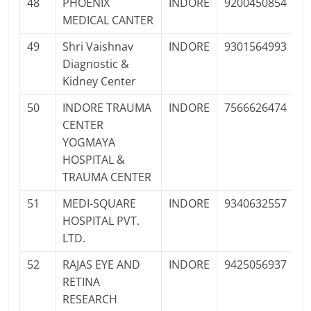
48
PHOENIX
INDORE
9200450854
P
MEDICAL CANTER
Pr
49
Shri Vaishnav
INDORE
9301564993
P
Diagnostic &
F
Kidney Center
50
INDORE TRAUMA
INDORE
7566626474
P
CENTER
Pr
YOGMAYA
HOSPITAL &
TRAUMA CENTER
51
MEDI-SQUARE
INDORE
9340632557
P
HOSPITAL PVT.
Pr
LTD.
52
RAJAS EYE AND
INDORE
9425056937
P
RETINA
Pr
RESEARCH