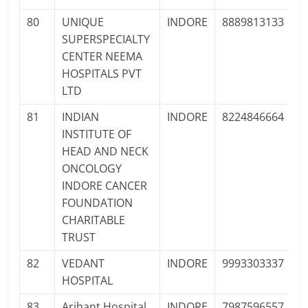
80
UNIQUE
INDORE
8889813133
P
SUPERSPECIALTY
Pr
CENTER NEEMA
HOSPITALS PVT
LTD
81
INDIAN
INDORE
8224846664
P
INSTITUTE OF
F
HEAD AND NECK
ONCOLOGY
INDORE CANCER
FOUNDATION
CHARITABLE
TRUST
82
VEDANT
INDORE
9993303337
P
HOSPITAL
Pr
83
Arihant Hospital
INDORE
7987596557
P