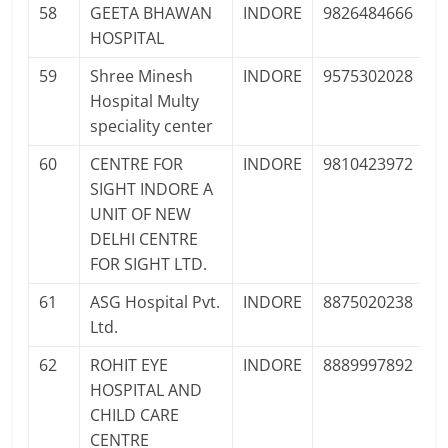
58
GEETA BHAWAN
INDORE
9826484666
P
HOSPITAL
Pr
59
Shree Minesh
INDORE
9575302028
P
Hospital Multy
Pr
speciality center
60
CENTRE FOR
INDORE
9810423972
P
SIGHT INDORE A
Pr
UNIT OF NEW
DELHI CENTRE
FOR SIGHT LTD.
61
ASG Hospital Pvt.
INDORE
8875020238
P
Ltd.
Pr
62
ROHIT EYE
INDORE
8889997892
P
HOSPITAL AND
Pr
CHILD CARE
CENTRE