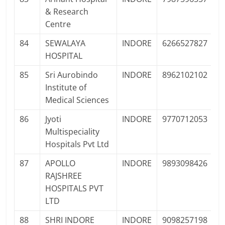
& Research
F
Centre
84
SEWALAYA
INDORE
6266527827
P
HOSPITAL
Pr
85
Sri Aurobindo
INDORE
8962102102
P
Institute of
F
Medical Sciences
86
Jyoti
INDORE
9770712053
P
Multispeciality
Pr
Hospitals Pvt Ltd
87
APOLLO
INDORE
9893098426
P
RAJSHREE
Pr
HOSPITALS PVT
LTD
88
SHRI INDORE
INDORE
9098257198