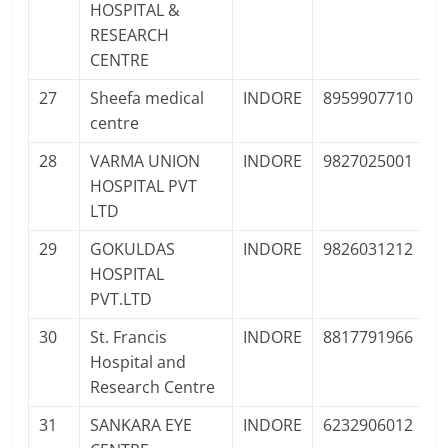
HOSPITAL &
F
RESEARCH
CENTRE
27
Sheefa medical
INDORE
8959907710
P
centre
Pr
28
VARMA UNION
INDORE
9827025001
HOSPITAL PVT
LTD
29
GOKULDAS
INDORE
9826031212
P
HOSPITAL
Pr
PVT.LTD
30
St. Francis
INDORE
8817791966
P
Hospital and
Pr
Research Centre
31
SANKARA EYE
INDORE
6232906012
P