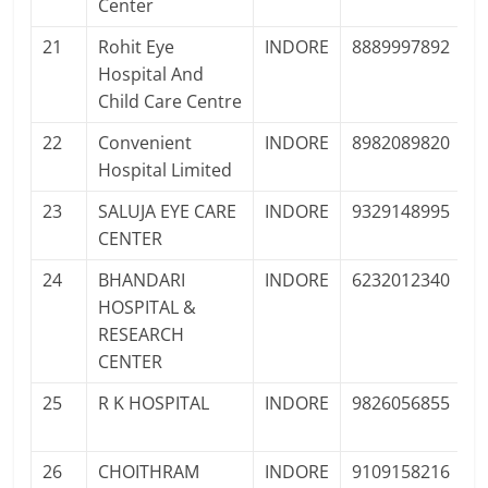
Center
21
Rohit Eye
INDORE
8889997892
P
Hospital And
Pr
Child Care Centre
22
Convenient
INDORE
8982089820
P
Hospital Limited
Pr
23
SALUJA EYE CARE
INDORE
9329148995
P
CENTER
Pr
24
BHANDARI
INDORE
6232012340
P
HOSPITAL &
Pr
RESEARCH
CENTER
25
R K HOSPITAL
INDORE
9826056855
P
Pr
26
CHOITHRAM
INDORE
9109158216
P