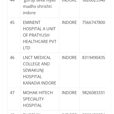
44
guruji seva niyas
INDORE
9826025548
P
madhv shrishti
F
indore
45
EMINENT
INDORE
7566747800
P
HOSPITAL A UNIT
Pr
OF PRATYUSH
HEALTHCARE PVT
LTD
46
LNCT MEDICAL
INDORE
8319490435
P
COLLEGE AND
F
SEWAKUNJ
HOSPITAL
KANADIA INDORE
47
MOHAK HITECH
INDORE
9826083331
P
SPECIALITY
Pr
HOSPITAL