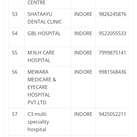
CENTRE
53
SHATAAYU
INDORE
9826245876
DENTAL CLINIC
54
GBL HOSPITAL
INDORE
9522055533
P
Pr
55
M.N.H CARE
INDORE
7999875141
P
HOSPITAL
Pr
56
MEWARA
INDORE
9981568436
P
MEDICARE &
Pr
EYECARE
HOSPITAL
PVT.LTD
57
C3 multi
INDORE
9425052211
P
speciality
Pr
hospital