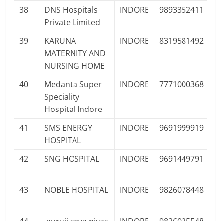
38
DNS Hospitals
INDORE
9893352411
P
Private Limited
Pr
39
KARUNA
INDORE
8319581492
P
MATERNITY AND
Pr
NURSING HOME
40
Medanta Super
INDORE
7771000368
P
Speciality
Pr
Hospital Indore
41
SMS ENERGY
INDORE
9691999919
P
HOSPITAL
Pr
42
SNG HOSPITAL
INDORE
9691449791
P
F
43
NOBLE HOSPITAL
INDORE
9826078448
P
Pr