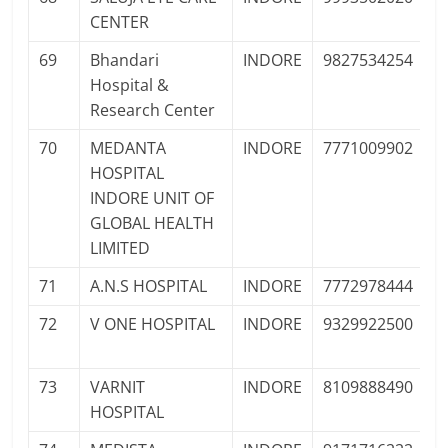
CENTER
Pr
69
Bhandari
INDORE
9827534254
P
Hospital &
Pr
Research Center
70
MEDANTA
INDORE
7771009902
P
HOSPITAL
Pr
INDORE UNIT OF
GLOBAL HEALTH
LIMITED
71
A.N.S HOSPITAL
INDORE
7772978444
P
72
V ONE HOSPITAL
INDORE
9329922500
P
Pr
73
VARNIT
INDORE
8109888490
P
HOSPITAL
F