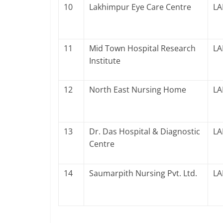
10
Lakhimpur Eye Care Centre
LA
11
Mid Town Hospital Research
LA
Institute
12
North East Nursing Home
LA
13
Dr. Das Hospital & Diagnostic
LA
Centre
14
Saumarpith Nursing Pvt. Ltd.
LA