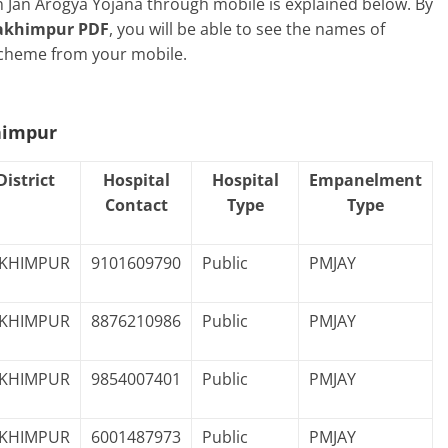
 Jan Arogya Yojana through mobile is explained below. By
Lakhimpur PDF
, you will be able to see the names of
Scheme from your mobile.
himpur
District
Hospital
Hospital
Empanelment
Contact
Type
Type
KHIMPUR
9101609790
Public
PMJAY
KHIMPUR
8876210986
Public
PMJAY
KHIMPUR
9854007401
Public
PMJAY
KHIMPUR
6001487973
Public
PMJAY