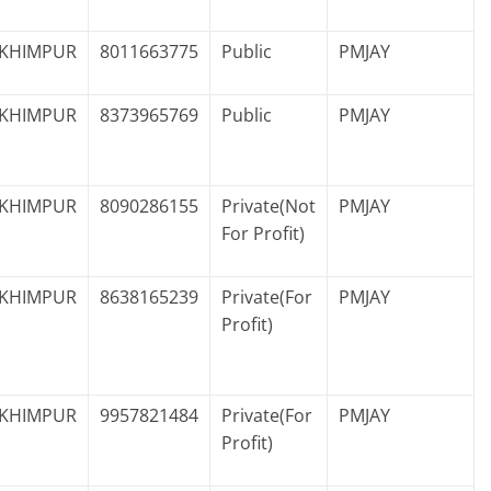
KHIMPUR
8011663775
Public
PMJAY
KHIMPUR
8373965769
Public
PMJAY
KHIMPUR
8090286155
Private(Not
PMJAY
For Profit)
KHIMPUR
8638165239
Private(For
PMJAY
Profit)
KHIMPUR
9957821484
Private(For
PMJAY
Profit)