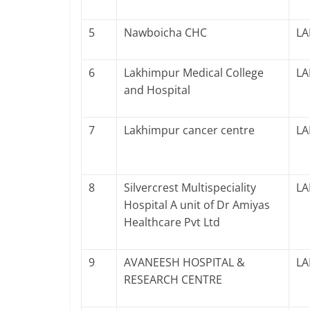
5
Nawboicha CHC
LA
6
Lakhimpur Medical College
LA
and Hospital
7
Lakhimpur cancer centre
LA
8
Silvercrest Multispeciality
LA
Hospital A unit of Dr Amiyas
Healthcare Pvt Ltd
9
AVANEESH HOSPITAL &
LA
RESEARCH CENTRE