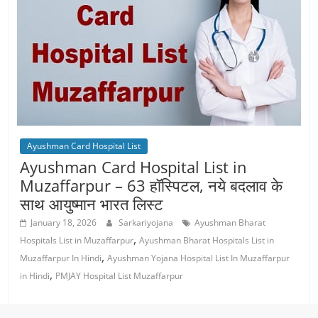
Ayushman Card Hospital List
Ayushman Card Hospital List in
Muzaffarpur – 63 हॉस्पिटल, नये बदलाव के
साथ आयुष्‍मान भारत लिस्ट
January 18, 2026
Sarkariyojana
Ayushman Bharat
,
Hospitals List in Muzaffarpur
Ayushman Bharat Hospitals List in
,
Muzaffarpur In Hindi
Ayushman Yojana Hospital List In Muzaffarpur
,
in Hindi
PMJAY Hospital List Muzaffarpur