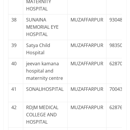
MATERNITY
HOSPITAL
38
SUNAINA
MUZAFFARPUR
9304818
MEMORIAL EYE
HOSPITAL
39
Satya Child
MUZAFFARPUR
9835017
Hospital
40
jeevan kamana
MUZAFFARPUR
6287041
hospital and
maternity centre
41
SONALIHOSPITAL
MUZAFFARPUR
7004362
42
RDJM MEDICAL
MUZAFFARPUR
6287695
COLLEGE AND
HOSPITAL