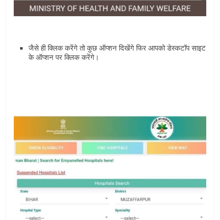
जैसे ही क्लिक करेंगे तो कुछ ऑप्‍शन दिखेंगे फिर आपको डेस्‍कटॉप साइट
के ऑप्‍शन पर क्लिक करेंगे।