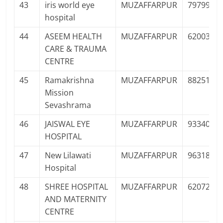
43
iris world eye
MUZAFFARPUR
7979939
hospital
44
ASEEM HEALTH
MUZAFFARPUR
6200327
CARE & TRAUMA
CENTRE
45
Ramakrishna
MUZAFFARPUR
8825148
Mission
Sevashrama
46
JAISWAL EYE
MUZAFFARPUR
9334044
HOSPITAL
47
New Lilawati
MUZAFFARPUR
9631822
Hospital
48
SHREE HOSPITAL
MUZAFFARPUR
6207242
AND MATERNITY
CENTRE