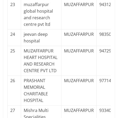
23
muzaffarpur
MUZAFFARPUR
9431211
global hospital
and research
centre pvt ltd
24
jeevan deep
MUZAFFARPUR
9835013
hospital
25
MUZAFFARPUR
MUZAFFARPUR
9472900
HEART HOSPITAL
AND RESEARCH
CENTRE PVT LTD
26
PRASHANT
MUZAFFARPUR
9771423
MEMORIAL
CHARITABLE
HOSPITAL
27
Mishra Multi
MUZAFFARPUR
9334004
Specialities