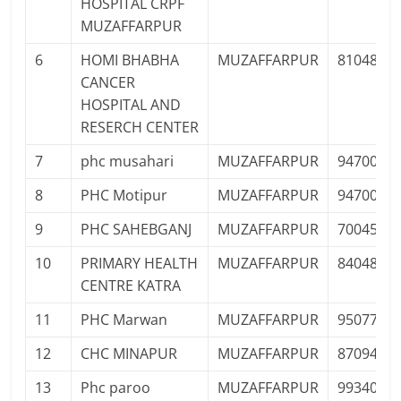
HOSPITAL CRPF
MUZAFFARPUR
6
HOMI BHABHA
MUZAFFARPUR
8104807
CANCER
HOSPITAL AND
RESERCH CENTER
7
phc musahari
MUZAFFARPUR
9470003
8
PHC Motipur
MUZAFFARPUR
9470003
9
PHC SAHEBGANJ
MUZAFFARPUR
7004500
10
PRIMARY HEALTH
MUZAFFARPUR
8404884
CENTRE KATRA
11
PHC Marwan
MUZAFFARPUR
9507702
12
CHC MINAPUR
MUZAFFARPUR
8709499
13
Phc paroo
MUZAFFARPUR
9934009