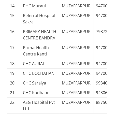
14
PHC Muraul
MUZAFFARPUR
9470003
15
Referral Hospital
MUZAFFARPUR
9470003
Sakra
16
PRIMARY HEALTH
MUZAFFARPUR
7987245
CENTRE BANDRA
17
PrimarHealth
MUZAFFARPUR
9470003
Centre Kanti
18
CHC AURAI
MUZAFFARPUR
9470003
19
CHC BOCHAHAN
MUZAFFARPUR
9470003
20
CHC Saraiya
MUZAFFARPUR
9934017
21
CHC Kudhani
MUZAFFARPUR
9430629
22
ASG Hospital Pvt
MUZAFFARPUR
8875020
Ltd