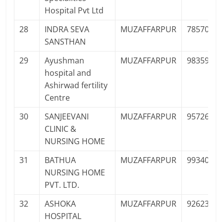
Hospital Pvt Ltd
28
INDRA SEVA
MUZAFFARPUR
7857008
SANSTHAN
29
Ayushman
MUZAFFARPUR
9835957
hospital and
Ashirwad fertility
Centre
30
SANJEEVANI
MUZAFFARPUR
9572666
CLINIC &
NURSING HOME
31
BATHUA
MUZAFFARPUR
9934018
NURSING HOME
PVT. LTD.
32
ASHOKA
MUZAFFARPUR
9262398
HOSPITAL