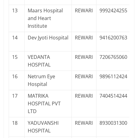
13
Maars Hospital
REWARI
9992424255
P
and Heart
Pr
Institute
14
Dev Jyoti Hospital
REWARI
9416200763
P
Pr
15
VEDANTA
REWARI
7206765060
P
HOSPITAL
Pr
16
Netrum Eye
REWARI
9896112424
P
Hospital
Pr
17
MATRIKA
REWARI
7404514244
P
HOSPITAL PVT
Pr
LTD
18
YADUVANSHI
REWARI
8930031300
P
HOSPITAL
Pr