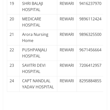
19
SHRI BALAJI
REWARI
9416237970
P
HOSPITAL
Pr
20
MEDICARE
REWARI
9896112424
P
HOSPITAL
Pr
21
Arora Nursing
REWARI
9896325500
P
Home
Pr
22
PUSHPANJALI
REWARI
9671456664
P
HOSPITAL
Pr
23
SAVITRI DEVI
REWARI
7206412957
P
HOSPITAL
Pr
24
CAPT NANDLAL
REWARI
8295884855
P
YADAV HOSPITAL
Pr