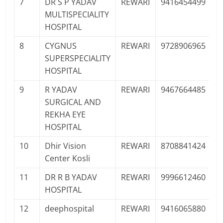
7
DR S P YADAV
REWARI
9416454499
P
MULTISPECIALITY
Pr
HOSPITAL
8
CYGNUS
REWARI
9728906965
P
SUPERSPECIALITY
Pr
HOSPITAL
9
R YADAV
REWARI
9467664485
P
SURGICAL AND
Pr
REKHA EYE
HOSPITAL
10
Dhir Vision
REWARI
8708841424
P
Center Kosli
F
11
DR R B YADAV
REWARI
9996612460
P
HOSPITAL
Pr
12
deephospital
REWARI
9416065880
P
Pr