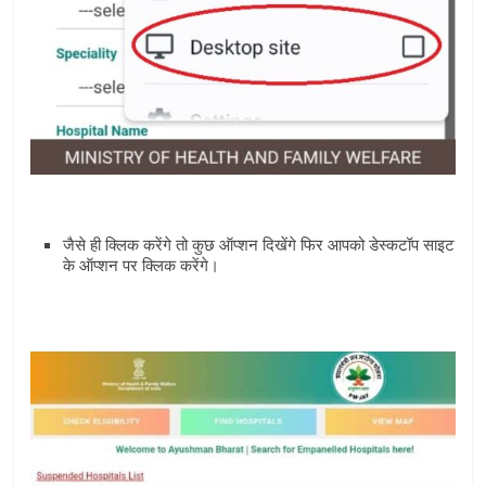
जैसे ही क्लिक करेंगे तो कुछ ऑप्‍शन दिखेंगे फिर आपको डेस्‍कटॉप साइट
के ऑप्‍शन पर क्लिक करेंगे।