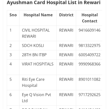
Ayushman Card Hospital List in Rewari
Sno
Hospital Name
District
Hospital
Contact
1
CIVIL HOSPITAL
REWARI
9416609146
P
REWARI
2
SDCH KOSLI
REWARI
9813322975
P
3
28TH BN ITBP
REWARI
6005409722
4
VIRAT HOSPITALS
REWARI
9990968366
P
Pr
5
Riti Eye Care
REWARI
8901011082
P
Hospital
Pr
6
Eye Q Vision Pvt
REWARI
9717292625
P
Ltd
Pr