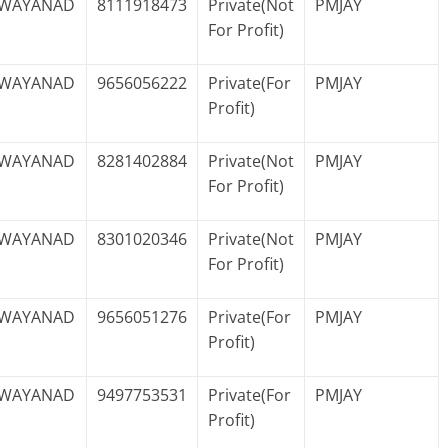
WAYANAD
8111918473
Private(Not
PMJAY
For Profit)
WAYANAD
9656056222
Private(For
PMJAY
Profit)
WAYANAD
8281402884
Private(Not
PMJAY
For Profit)
WAYANAD
8301020346
Private(Not
PMJAY
For Profit)
WAYANAD
9656051276
Private(For
PMJAY
Profit)
WAYANAD
9497753531
Private(For
PMJAY
Profit)