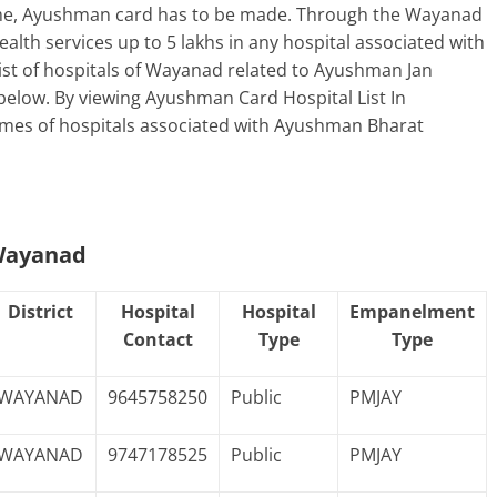
cheme, Ayushman card has to be made. Through the Wayanad
alth services up to 5 lakhs in any hospital associated with
ist of hospitals of Wayanad related to Ayushman Jan
below. By viewing Ayushman Card Hospital List In
ames of hospitals associated with Ayushman Bharat
 Wayanad
District
Hospital
Hospital
Empanelment
Contact
Type
Type
WAYANAD
9645758250
Public
PMJAY
WAYANAD
9747178525
Public
PMJAY