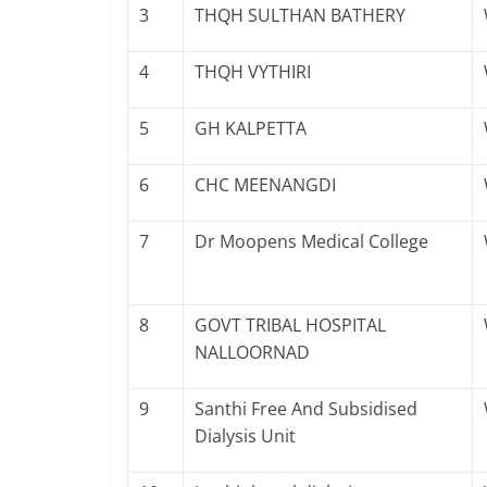
3
THQH SULTHAN BATHERY
4
THQH VYTHIRI
5
GH KALPETTA
6
CHC MEENANGDI
7
Dr Moopens Medical College
8
GOVT TRIBAL HOSPITAL
NALLOORNAD
9
Santhi Free And Subsidised
Dialysis Unit