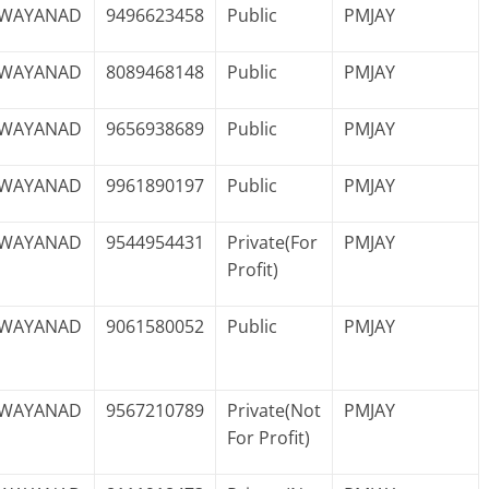
WAYANAD
9496623458
Public
PMJAY
WAYANAD
8089468148
Public
PMJAY
WAYANAD
9656938689
Public
PMJAY
WAYANAD
9961890197
Public
PMJAY
WAYANAD
9544954431
Private(For
PMJAY
Profit)
WAYANAD
9061580052
Public
PMJAY
WAYANAD
9567210789
Private(Not
PMJAY
For Profit)