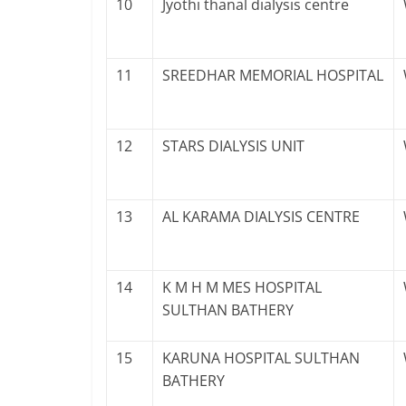
10
Jyothi thanal dialysis centre
11
SREEDHAR MEMORIAL HOSPITAL
12
STARS DIALYSIS UNIT
13
AL KARAMA DIALYSIS CENTRE
14
K M H M MES HOSPITAL
SULTHAN BATHERY
15
KARUNA HOSPITAL SULTHAN
BATHERY