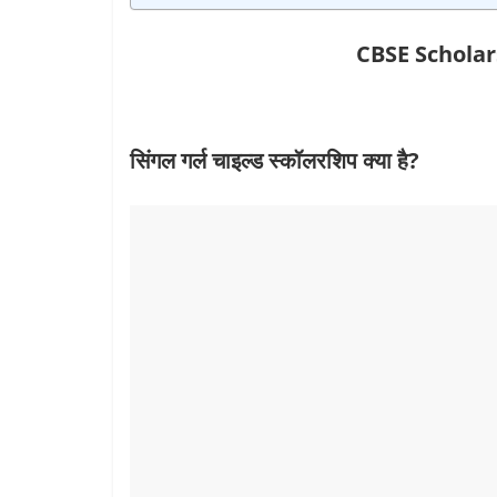
CBSE Scholars
सिंगल गर्ल चाइल्‍ड स्‍कॉलरशिप क्‍या है?