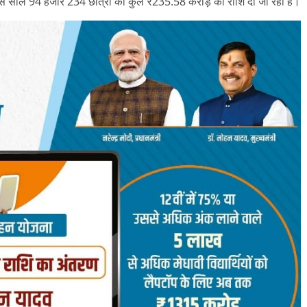
इस साल 94 हजार 234 छात्रों को कुल ₹235.58 करोड़ की राशि दी जा रही है।