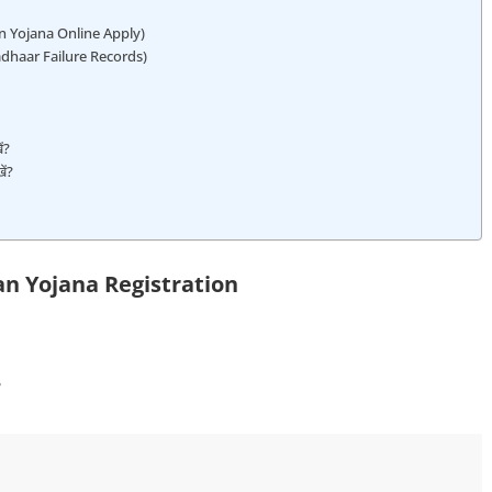
yan Yojana Online Apply)
 Aadhaar Failure Records)
ें?
ें?
an Yojana Registration